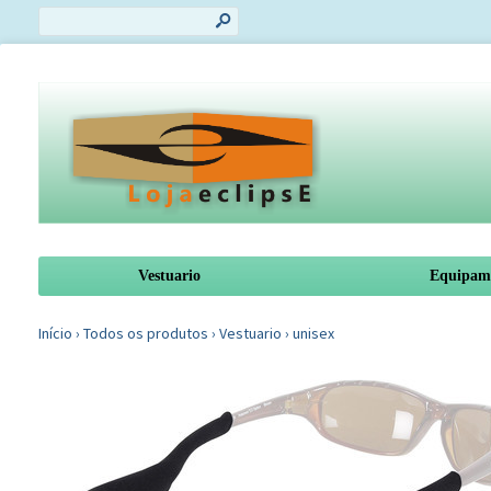
s
Vestuario
Equipam
Início
›
Todos os produtos
›
Vestuario
›
unisex