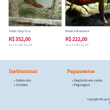
Toldo Tarp Oca
Rede Adventure
R$
352,00
R$
222,00
ou
12
x
R$
35,34
ou
12
x
R$
22,29
Institucional
Pagamentos
»
Sobre nós
» Depósito em conta
»
Contato
»
Pagseguro
Copyright © Loja E
T