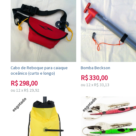
Cabo de Reboque para caiaque
Bomba Beckson
oceânico (curto e longo)
R$
330,00
R$
298,00
ou
12
x
R$
33,13
ou
12
x
R$
29,92