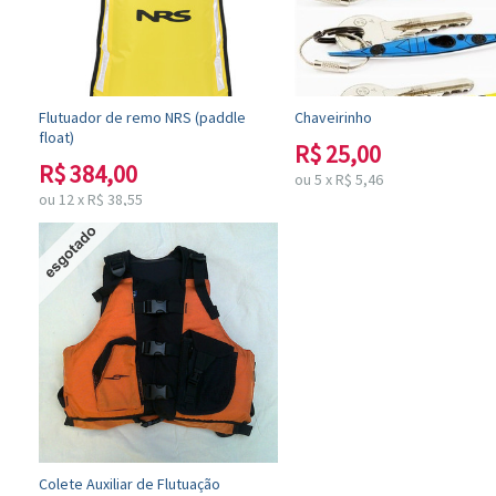
Flutuador de remo NRS (paddle
Chaveirinho
float)
R$
25,00
R$
384,00
ou
5
x
R$
5,46
ou
12
x
R$
38,55
Colete Auxiliar de Flutuação