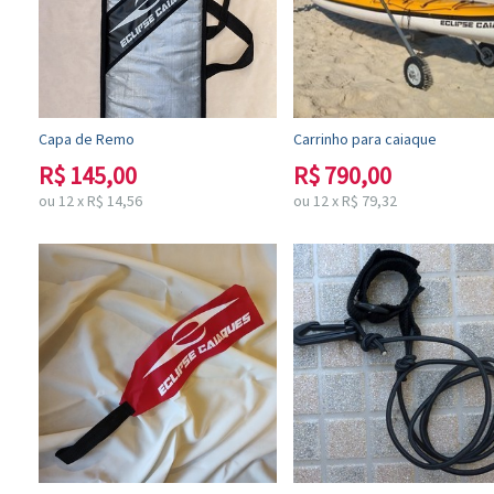
Capa de Remo
Carrinho para caiaque
R$
145,00
R$
790,00
ou
12
x
R$
14,56
ou
12
x
R$
79,32