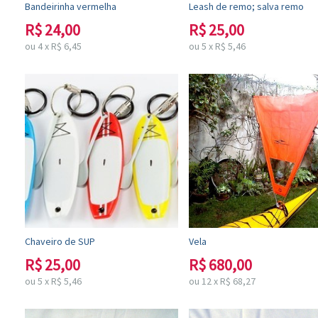
Bandeirinha vermelha
Leash de remo; salva remo
R$
24,00
R$
25,00
ou
4
x
R$
6,45
ou
5
x
R$
5,46
Chaveiro de SUP
Vela
R$
25,00
R$
680,00
ou
5
x
R$
5,46
ou
12
x
R$
68,27